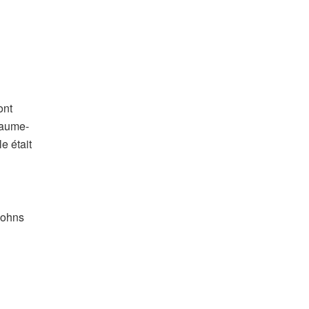
ont
yaume-
e était
Johns