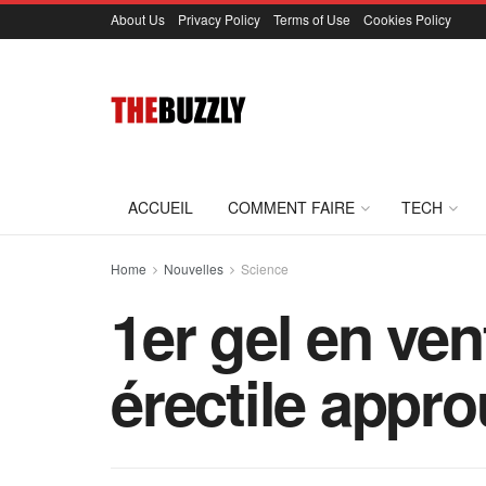
About Us
Privacy Policy
Terms of Use
Cookies Policy
ACCUEIL
COMMENT FAIRE
TECH
Home
Nouvelles
Science
1er gel en ven
érectile appr