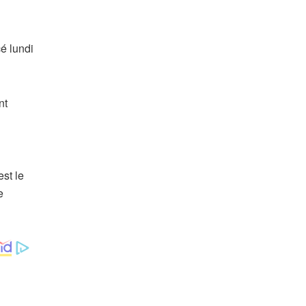
cé lundi
nt
est le
e