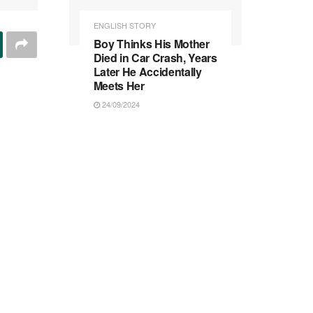
ENGLISH STORY
Boy Thinks His Mother
Died in Car Crash, Years
Later He Accidentally
Meets Her
24/09/2024