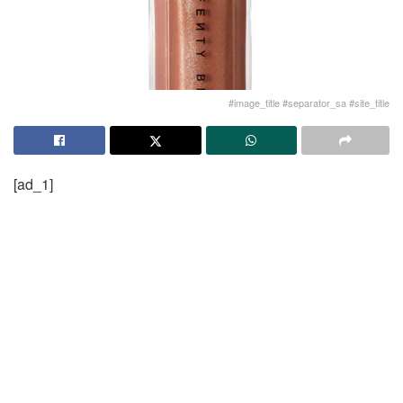
#image_title #separator_sa #site_title
[ad_1]