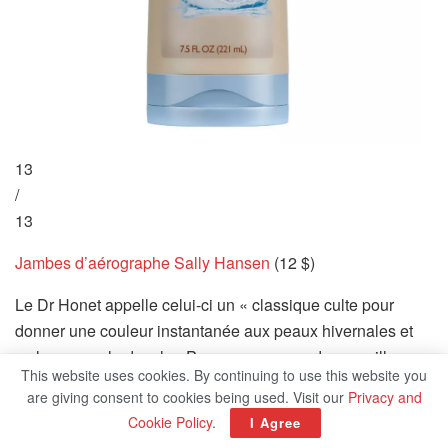
13
/
13
Jambes d’aérographe Sally Hansen
(12 $)
Le Dr Honet appelle celui-ci un « classique culte pour
donner une couleur instantanée aux peaux hivernales et
se lave sous la douche. Pensez-y comme du maquillage
This website uses cookies. By continuing to use this website you
pour les jambes. Il est disponible en version spray et lotion
are giving consent to cookies being used. Visit our
Privacy and
avec une variété de profondeurs de couleur. Elle note qu’il
Cookie Policy
.
I Agree
existe également une version lumineuse appelée