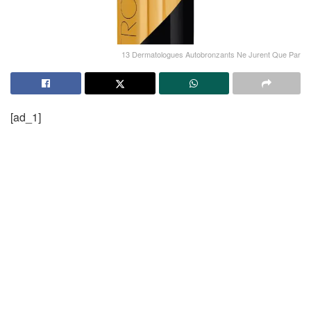
13 Dermatologues Autobronzants Ne Jurent Que Par
[ad_1]