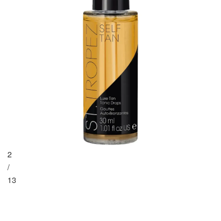
2
/
13