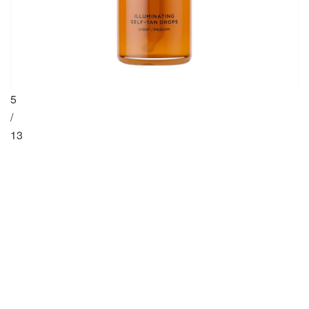
5
/
13