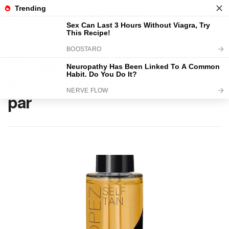
Home
BEAUTÉ
13 dermatologues
autobronzants ne jurent que
par