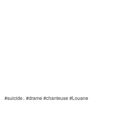
#suicide.. #drame #chanteuse #Louane