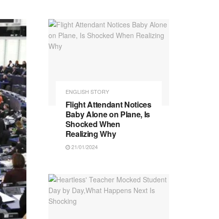
ENGLISH STORY
Flight Attendant Notices
Baby Alone on Plane, Is
Shocked When
Realizing Why
21/01/2024