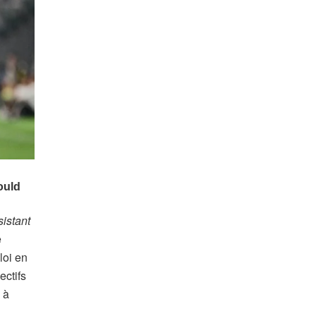
sistant
e
loi en
ectifs
 à