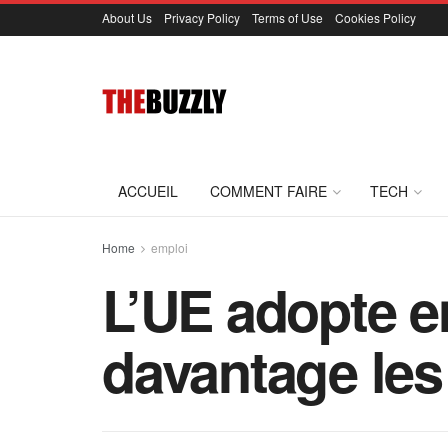
About Us
Privacy Policy
Terms of Use
Cookies Policy
ACCUEIL
COMMENT FAIRE
TECH
Home
emploi
L’UE adopte en
davantage les