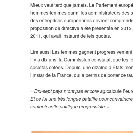
Mieux vaut tard que jamais. Le Parlement europée
hommes-femmes parmi les administrateurs des soc
des entreprises européennes devront comprendre 
proposition de directive a été présentée en 2012
2011, qui avait instauré de tels quotas.
A
Lire aussi
Les femmes gagnent progressivement l
r
Il y a dix ans, la Commission constatait que le
t
sociétés cotées. Depuis, une dizaine d’Etats mem
i
l’instar de la France, qui a permis de porter ce 
c
l
« Dix-sept pays n’ont pas encore agi
calcule l’eu
e
Et ce fut une très longue bataille pour convaincr
r
soutenir cette politique progressiste. »
é
s
e