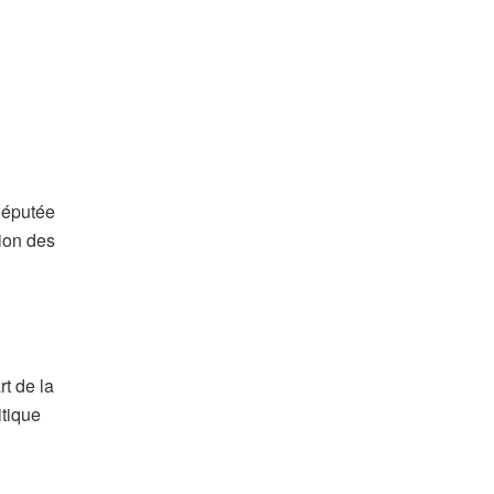
députée
tion des
t de la
itique