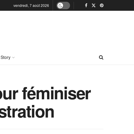
vendredi, 7 août 2026
 Story
our féminiser
stration