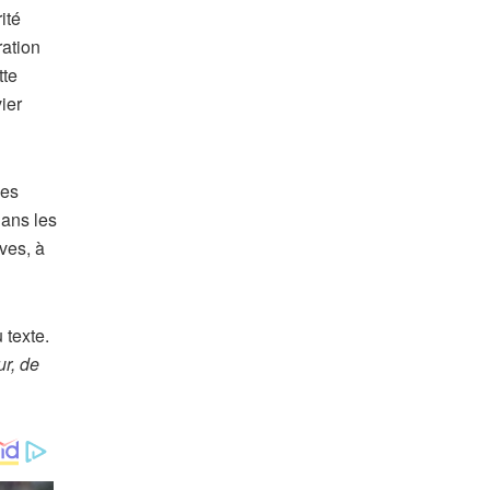
ité
ration
tte
ier
ses
dans les
ves, à
 texte.
ur, de