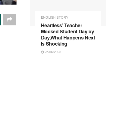
ENGLISH STORY
Heartless’ Teacher
Mocked Student Day by
Day,What Happens Next
Is Shocking
25/06/2023