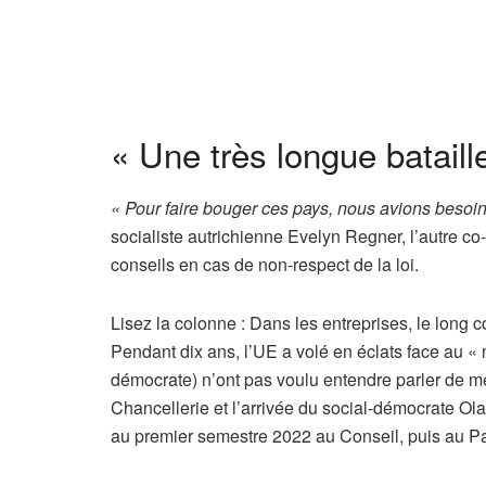
« Une très longue bataill
« Pour faire bouger ces pays, nous avions besoin 
socialiste autrichienne Evelyn Regner, l’autre co-
conseils en cas de non-respect de la loi.
A
Lisez la colonne :
Dans les entreprises, le long c
r
Pendant dix ans, l’UE a volé en éclats face au 
t
démocrate) n’ont pas voulu entendre parler de me
i
Chancellerie et l’arrivée du social-démocrate Ol
c
au premier semestre 2022 au Conseil, puis au P
l