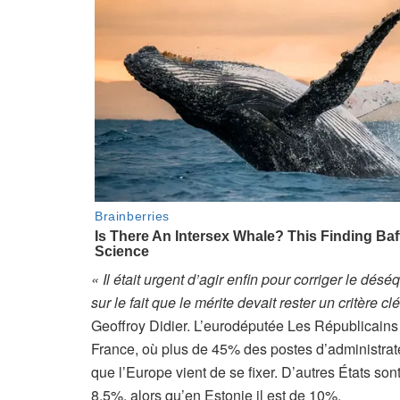
r
v
é
à
n
o
s
a
b
o
n
n
« Il était urgent d’agir enfin pour corriger le dé
é
sur le fait que le mérite devait rester un critère
s
Geoffroy Didier. L’eurodéputée Les Républicains (
France, où plus de 45% des postes d’administrat
que l’Europe vient de se fixer. D’autres États so
8,5%, alors qu’en Estonie il est de 10%.