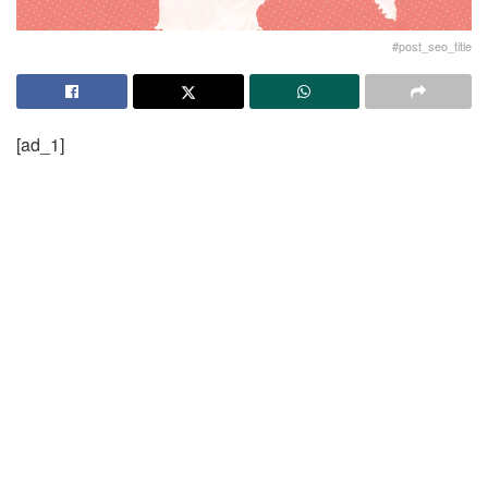
#post_seo_title
[ad_1]