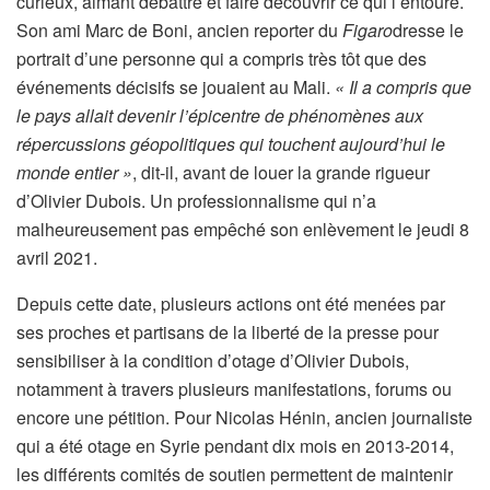
curieux, aimant débattre et faire découvrir ce qui l’entoure.
Son ami Marc de Boni, ancien reporter du
Figaro
dresse le
portrait d’une personne qui a compris très tôt que des
événements décisifs se jouaient au Mali.
« Il a compris que
le pays allait devenir l’épicentre de phénomènes aux
répercussions géopolitiques qui touchent aujourd’hui le
monde entier »
, dit-il, avant de louer la grande rigueur
d’Olivier Dubois. Un professionnalisme qui n’a
malheureusement pas empêché son enlèvement le jeudi 8
avril 2021.
Depuis cette date, plusieurs actions ont été menées par
ses proches et partisans de la liberté de la presse pour
sensibiliser à la condition d’otage d’Olivier Dubois,
notamment à travers plusieurs manifestations, forums ou
encore une pétition. Pour Nicolas Hénin, ancien journaliste
qui a été otage en Syrie pendant dix mois en 2013-2014,
les différents comités de soutien permettent de maintenir