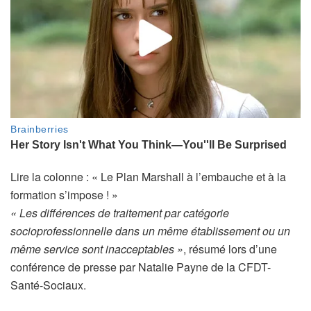
A
Lire la colonne :
« Le Plan Marshall à l’embauche et à la
r
formation s’impose ! »
t
« Les différences de traitement par catégorie
i
socioprofessionnelle dans un même établissement ou un
c
même service sont inacceptables »
, résumé lors d’une
l
conférence de presse par Natalie Payne de la CFDT-
e
Santé-Sociaux.
r